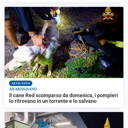
ARZIGNANO
AD ARZIGNANO
Il cane Red scomparso da domenica, i pompieri
lo ritrovano in un torrente e lo salvano