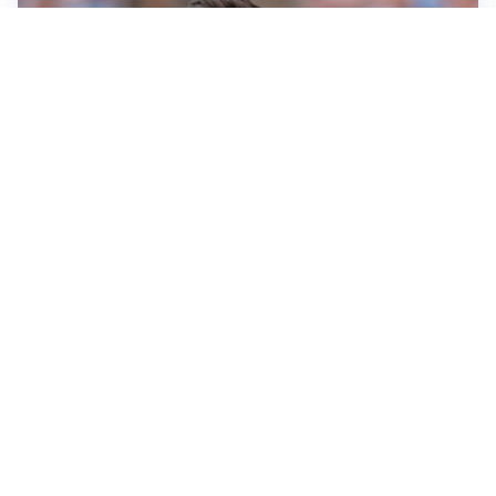
IL NOME NUOVO
Napoli, Musso resta un’opzione per la porta
TITOLARE IN CAMPIONATO
Inter, tocca a Pio Esposito: Chivu gli affida l’attacco
LE PAROLE
Spalletti prepara la Juve: “Con l’Inter servirà essere
squadra”
LONTANO DALL'ITALIA