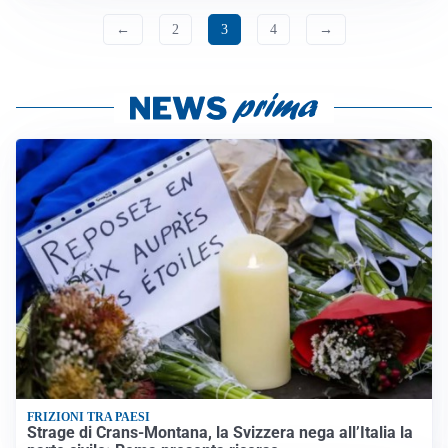
←
2
3
4
→
FRIZIONI TRA PAESI
Strage di Crans-Montana, la Svizzera nega all’Italia la