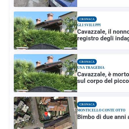
CRONACA
GLI SVILUPPI
Cavazzale, il nonno
registro degli inda
CRONACA
UNA TRAGEDIA
Cavazzale, è morto
sul corpo del picc
CRONACA
MONTICELLO CONTE OTTO
Bimbo di due anni 