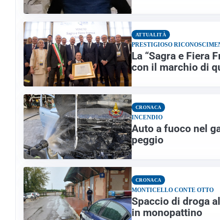
ATTUALITÀ
PRESTIGIOSO RICONOSCIME
La “Sagra e Fiera 
con il marchio di q
CRONACA
INCENDIO
Auto a fuoco nel gar
peggio
CRONACA
MONTICELLO CONTE OTTO
Spaccio di droga al
in monopattino