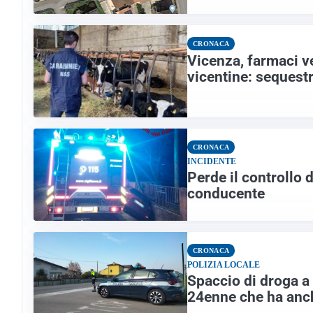
CRONACA
Vicenza, farmaci ve
vicentine: sequest
CRONACA
INCIDENTE
Perde il controllo d
conducente
CRONACA
POLIZIA LOCALE
Spaccio di droga a
24enne che ha anch