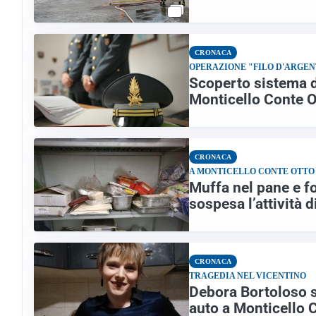
CRONACA
OPERAZIONE "FILO D'ARGE
Scoperto sistema di
Monticello Conte O
CRONACA
A MONTICELLO CONTE OTTO
Muffa nel pane e f
sospesa l’attività 
CRONACA
TRAGEDIA NEL VICENTINO
Debora Bortoloso si
auto a Monticello 