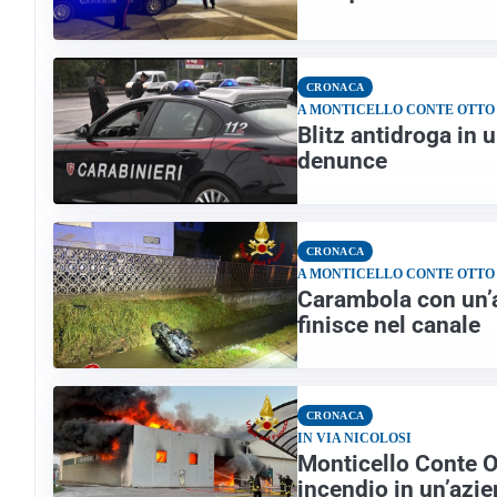
CRONACA
A MONTICELLO CONTE OTTO
Blitz antidroga in
denunce
CRONACA
A MONTICELLO CONTE OTTO
Carambola con un’a
finisce nel canale
CRONACA
IN VIA NICOLOSI
Monticello Conte O
incendio in un’azi