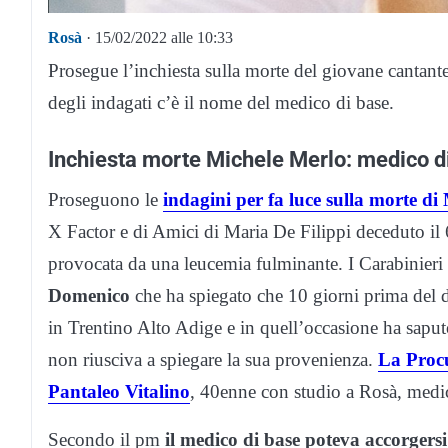
Rosà
· 15/02/2022 alle 10:33
Prosegue l’inchiesta sulla morte del giovane cantant
degli indagati c’è il nome del medico di base.
Inchiesta morte Michele Merlo: medico di 
Proseguono le
indagini per fa luce sulla morte di
X Factor e di Amici di Maria De Filippi deceduto il
provocata da una leucemia fulminante. I Carabinieri 
Domenico
che ha spiegato che 10 giorni prima del de
in Trentino Alto Adige e in quell’occasione ha saputo
non riusciva a spiegare la sua provenienza.
La Procu
Pantaleo Vitalino
, 40enne con studio a Rosà, medi
Secondo il pm
il medico di base poteva accorgers