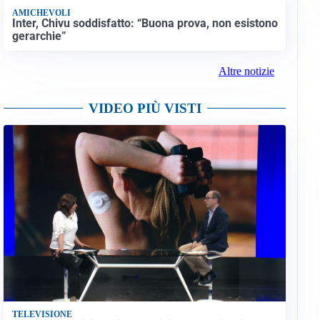
AMICHEVOLI
Inter, Chivu soddisfatto: “Buona prova, non esistono
gerarchie”
Altre notizie
VIDEO PIÙ VISTI
TELEVISIONE