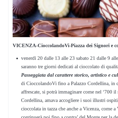
VICENZA-CioccolandoVi-Piazza dei Signori e co
venerdì 20 dalle 13 alle 23 sabato 21 dalle 9 al
saranno tre giorni dedicati al cioccolato di qual
Passeggiata dal carattere storico, artistico e cu
di CioccolandoVi fino a Palazzo Cordellina, in c
affrescate, si potrà immaginare come nel ‘700 il 
Cordellina, amava accogliere i suoi illustri ospit
cioccolata in tazza che anche a Vicenza, come a
continuerà poi fino a contra’ del Monte per la d