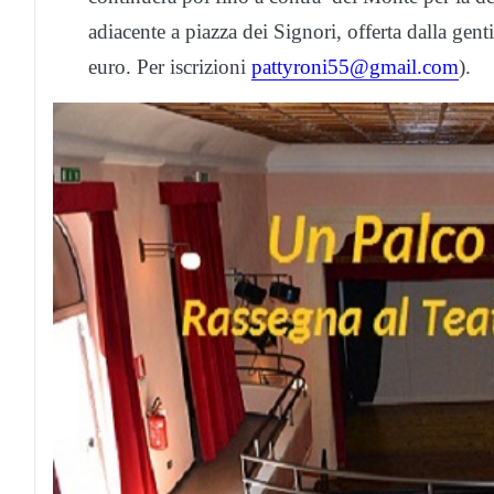
adiacente a piazza dei Signori, offerta dalla genti
euro. Per iscrizioni
pattyroni55@gmail.com
).