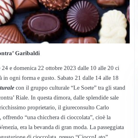
ntra’ Garibaldi
le 24 e domenica 22 ottobre 2023 dalle 10 alle 20 ci
ità in ogni forma e gusto. Sabato 21 dalle 14 alle 18
lturale
con il gruppo culturale “Le Soete” tra gli stand
ontra’ Riale. In questa dimora, dalle splendide sale
ricchissimo proprietario, il giureconsulto Carlo
i, offrendo “una chicchera di cioccolata”, cioè la
 Venezia, era la bevanda di gran moda. La passeggiata
egustazione di cioccolata, presso “CioccoLato”,