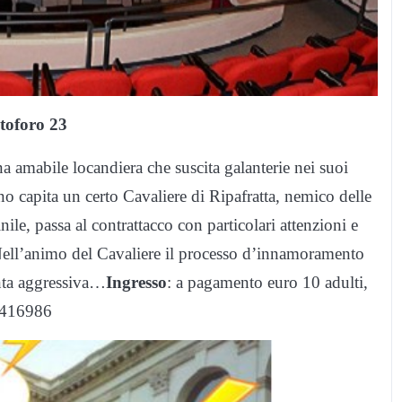
stoforo 23
a amabile locandiera che suscita galanterie nei suoi
rno capita un certo Cavaliere di Ripafratta, nemico delle
le, passa al contrattacco con particolari attenzioni e
o. Nell’animo del Cavaliere il processo d’innamoramento
enta aggressiva…
Ingresso
: a pagamento euro 10 adulti,
 6416986