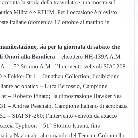
cconta la storia della trasvolata e una mostra sul
autica Militare e RTHM. Per l’occasione è previsto
oste Italiane (domenica 17 ottobre al mattino in
manifestazione, sia per la giornata di sabato che
gli Onori alla Bandiera
– elicottero HH-139A A.M.
A – 15° Stormo A.M.; l’Intervento velivoli SIAI 208
e Fokker Dr.1 – Jonathan Collection; l’esibizione
iante acrobatico – Luca Bertossio, Campione
e Jet – Roberto Pinato; la dimostrazione Hawker Sea
231 – Andrea Pesenato, Campione Italiano di acrobazia
2 – SIAI SF-260; l’intervento velivoli da attacco
 caccia Typhoon – 51° Stormo Istrana; fino
robatica Nazionale, al comando del Tenente Colonnello