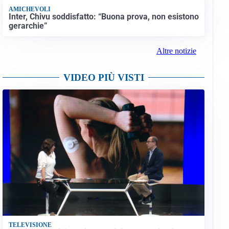
AMICHEVOLI
Inter, Chivu soddisfatto: “Buona prova, non esistono
gerarchie”
Altre notizie
VIDEO PIÙ VISTI
TELEVISIONE