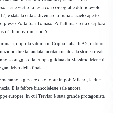
so – si è vestito a festa con coreografie ddi notevole
17, è stata la città a diventare tribuna a acielo aperto
mo presso Porta San Tomaso. All’ultima sirena è esplosa
eviso è di nuovo in serie A.
ronata, dopo la vittoria in Coppa Italia di A2, e dopo
ozione diretta, andata meritatamente alla storica rivale
anno scoraggiato la truppa guidata da Massimo Menetti,
ogan, Mvp della finale.
 torneranno a giocare da ottobre in poi: Milano, le due
ezia. E la febbre biancoleleste sale ancora,
e europee, in cui Treviso è stata grande protagonista