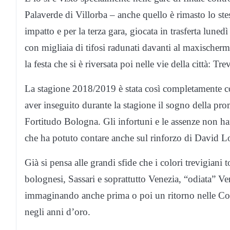
Palaverde di Villorba – anche quello è rimasto lo stes
impatto e per la terza gara, giocata in trasferta lunedì 
con migliaia di tifosi radunati davanti al maxischer
la festa che si è riversata poi nelle vie della città: Tr
La stagione 2018/2019 è stata così completamente co
aver inseguito durante la stagione il sogno della prom
Fortitudo Bologna. Gli infortuni e le assenze non h
che ha potuto contare anche sul rinforzo di David L
Già si pensa alle grandi sfide che i colori trevigiani
bolognesi, Sassari e soprattutto Venezia, “odiata” Ven
immaginando anche prima o poi un ritorno nelle Copp
negli anni d’oro.