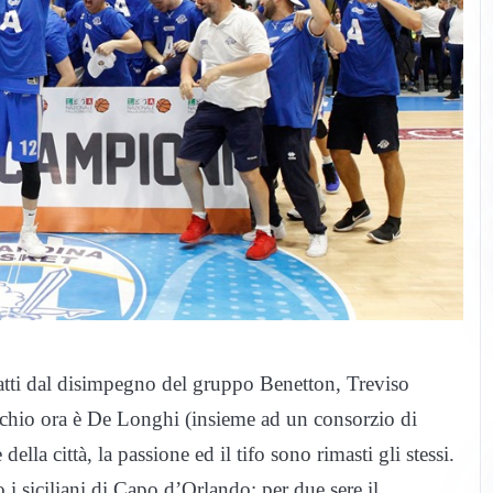
 esatti dal disimpegno del gruppo Benetton, Treviso
marchio ora è De Longhi (insieme ad un consorzio di
della città, la passione ed il tifo sono rimasti gli stessi.
o i siciliani di Capo d’Orlando: per due sere il