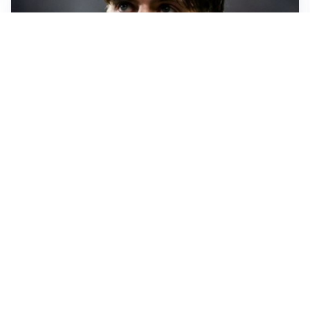
PREMIER LEAGUE
Palestra ammette: “Il Chelsea? Ho sempre sognato la
Premier”
CALCIOMERCATO
Milan, ufficiale la risoluzione di Bennacer: il
comunicato
AMICHEVOLI
Milan, altro test per Amorim: le possibili scelte per il
Chelsea