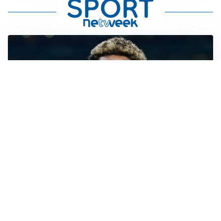
MERCATO JUVE
La Juventus vuole Suzuki, ma il Psg è avanti
CALCIOMERCATO
Inter, Frattesi blocca il mercato nerazzurro: la