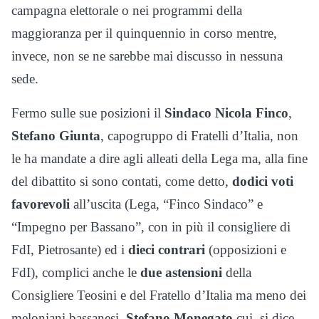
campagna elettorale o nei programmi della
maggioranza per il quinquennio in corso mentre,
invece, non se ne sarebbe mai discusso in nessuna
sede.
Fermo sulle sue posizioni il
Sindaco Nicola Finco
,
Stefano Giunta
, capogruppo di Fratelli d’Italia, non
le ha mandate a dire agli alleati della Lega ma, alla fine
del dibattito si sono contati, come detto,
dodici voti
favorevoli
all’uscita (Lega, “Finco Sindaco” e
“Impegno per Bassano”, con in più il consigliere di
FdI, Pietrosante) ed i
dieci contrari
(opposizioni e
FdI), complici anche le
due astensioni
della
Consigliere Teosini e del Fratello d’Italia ma meno dei
meloniani bassanesi,
Stefano Monegato
cui, si dice