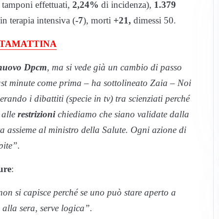
tamponi effettuati,
2,24%
di incidenza),
1.379
in terapia intensiva (
-7
), morti
+21,
dimessi 50.
 STAMATTINA
nuovo Dpcm
, ma si vede già un cambio di passo
ast minute
come prima – ha sottolineato Zaia – Noi
zerando i dibattiti (specie in tv) tra scienziati perché
 alle
restrizioni
chiediamo che siano validate dalla
ta assieme al ministro della Salute. Ogni azione di
pite”.
ure
:
 non si capisce perché se uno può stare aperto a
alla sera, serve logica”.