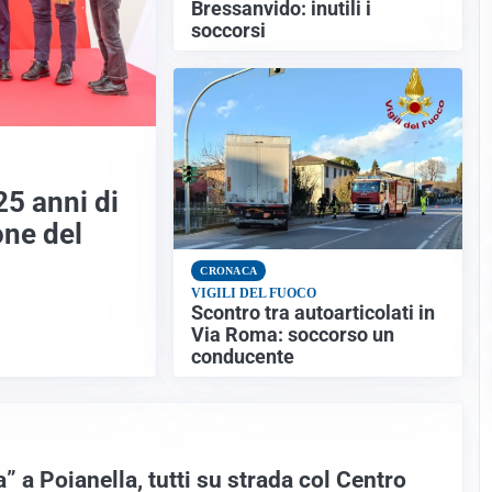
Bressanvido: inutili i
soccorsi
25 anni di
one del
CRONACA
VIGILI DEL FUOCO
Scontro tra autoarticolati in
Via Roma: soccorso un
conducente
” a Poianella, tutti su strada col Centro