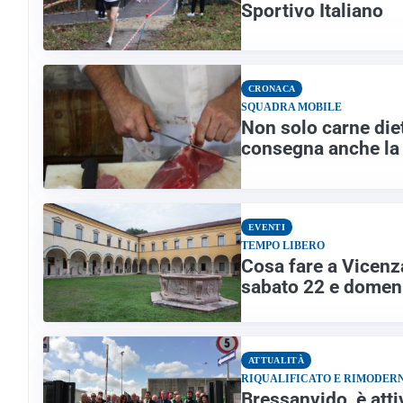
Sportivo Italiano
CRONACA
SQUADRA MOBILE
Non solo carne die
consegna anche la
EVENTI
TEMPO LIBERO
Cosa fare a Vicenza
sabato 22 e domeni
ATTUALITÀ
RIQUALIFICATO E RIMODER
Bressanvido, è atti