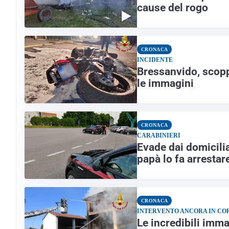
cause del rogo
CRONACA
INCIDENTE
Bressanvido, scopp
le immagini
CRONACA
CARABINIERI
Evade dai domicilia
papà lo fa arrestar
CRONACA
INTERVENTO ANCORA IN CO
Le incredibili imma