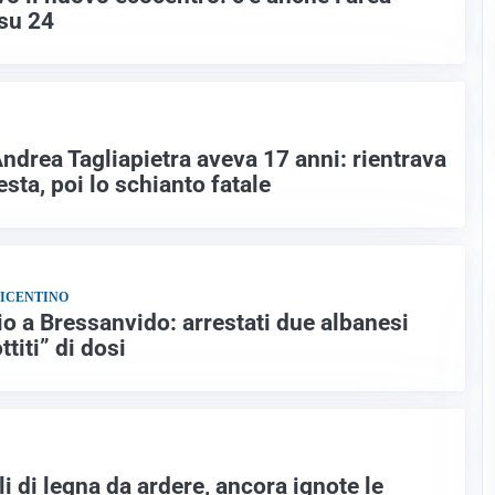
 su 24
Andrea Tagliapietra aveva 17 anni: rientrava
esta, poi lo schianto fatale
VICENTINO
io a Bressanvido: arrestati due albanesi
titi” di dosi
i di legna da ardere, ancora ignote le