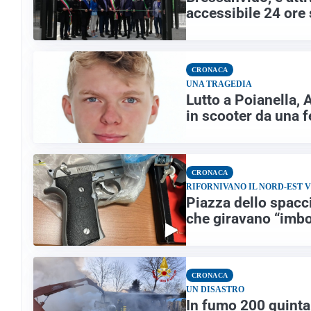
accessibile 24 ore
CRONACA
UNA TRAGEDIA
Lutto a Poianella, 
in scooter da una f
CRONACA
RIFORNIVANO IL NORD-EST 
Piazza dello spacc
che giravano “imbot
CRONACA
UN DISASTRO
In fumo 200 quintal