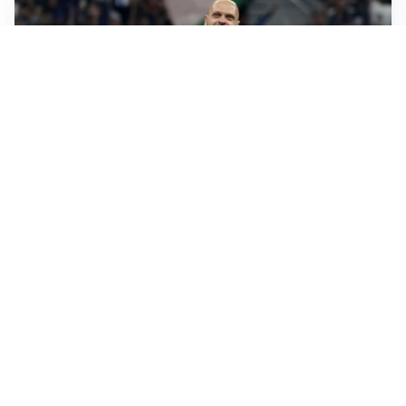
AMICHEVOLI
All’Inter il primo derby d’Italia: Juventus k.o. 2-1
PREMIER LEAGUE
Palestra ammette: “Il Chelsea? Ho sempre sognato la
Premier”
CALCIOMERCATO
Milan, ufficiale la risoluzione di Bennacer: il
comunicato