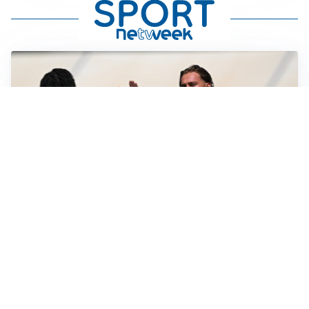
TITOLARE IN CAMPIONATO
Inter, tocca a Pio Esposito: Chivu gli affida l’attacco
LE PAROLE
Spalletti prepara la Juve: “Con l’Inter servirà essere
squadra”