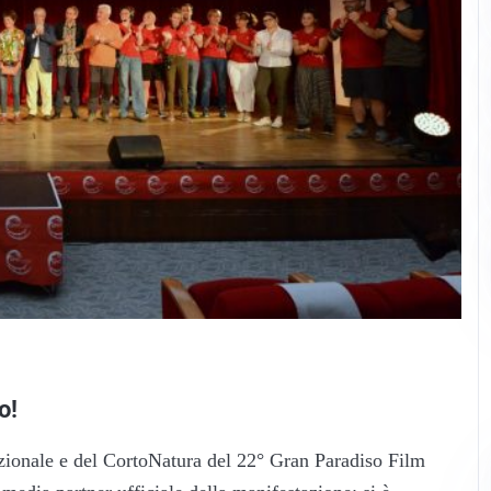
o!
zionale e del CortoNatura del 22° Gran Paradiso Film