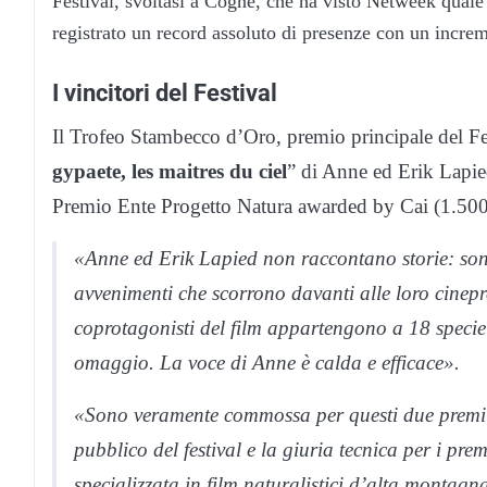
Festival, svoltasi a Cogne, che ha visto Netweek quale 
registrato un record assoluto di presenze con un increm
I vincitori del Festival
Il Trofeo Stambecco d’Oro, premio principale del Fes
gypaete, les maitres du ciel
” di Anne ed Erik Lapied.
Premio Ente Progetto Natura awarded by Cai (1.500 e
«Anne ed Erik Lapied non raccontano storie: sono
avvenimenti che scorrono davanti alle loro cinepr
coprotagonisti del film appartengono a 18 specie 
omaggio. La voce di Anne è calda e efficace».
«Sono veramente commossa per questi due premi!
pubblico del festival e la giuria tecnica per i pr
specializzata in film naturalistici d’alta montagn