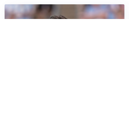
IL NOME NUOVO
Napoli, Musso resta un’opzione per la porta
TITOLARE IN CAMPIONATO
Inter, tocca a Pio Esposito: Chivu gli affida l’attacco
LE PAROLE
Spalletti prepara la Juve: “Con l’Inter servirà essere