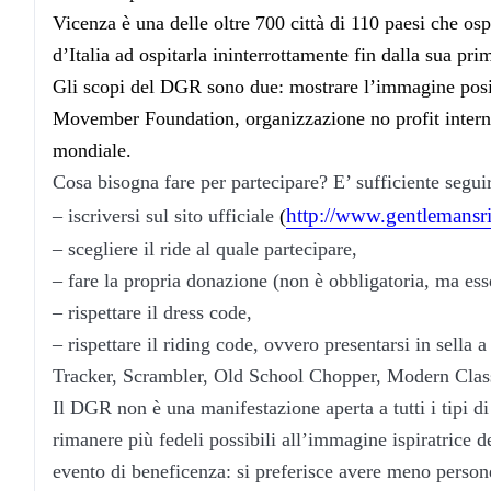
Vicenza è una delle oltre 700 città di 110 paesi che os
d’Italia ad ospitarla ininterrottamente fin dalla sua pr
Gli scopi del DGR sono due: mostrare l’immagine positi
Movember Foundation, organizzazione no profit internaz
mondiale.
Cosa bisogna fare per partecipare? E’ sufficiente segui
http://www.gentlemansr
– iscriversi sul sito ufficiale
(
– scegliere il ride al quale partecipare,
– fare la propria donazione (non è obbligatoria, ma ess
– rispettare il dress code,
– rispettare il riding code, ovvero presentarsi in sella 
Tracker, Scrambler, Old School Chopper, Modern Classi
Il DGR non è una manifestazione aperta a tutti i tipi d
rimanere più fedeli possibili all’immagine ispiratrice 
evento di beneficenza: si preferisce avere meno perso