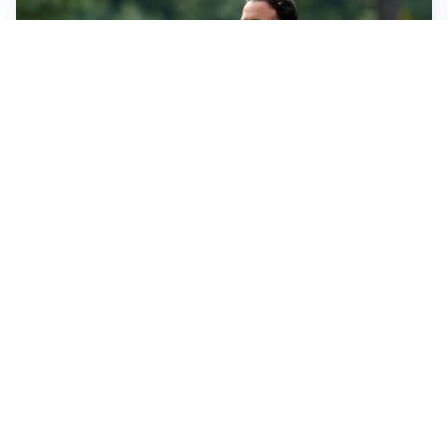
MERCATO MILAN
Milan, il mercato aspetta la svolta
MERCATO INTER
Dimarco verso il rinnovo fino al 2030, ma si complica
Romero
CALCIOMERCATO
Cagliari, il caso Esposito continua. Intanto arriva
Maldini