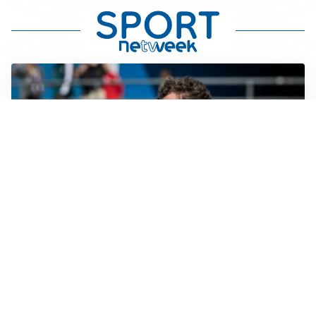
CALCIOMERCATO
Cagliari, il caso Esposito continua. Intanto arriva
Maldini