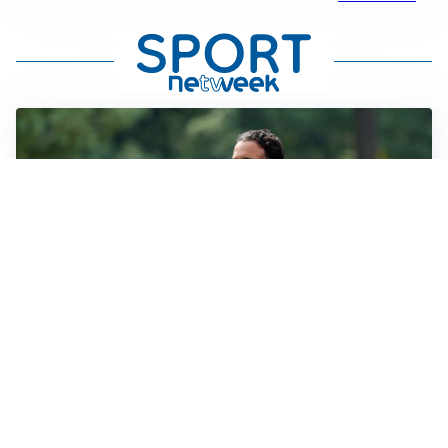
LE PAROLE
Milan, Amorim: “Sapevamo delle difficoltà, faremo
delle scelte”