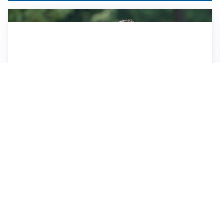
LE PAROLE
Milan, Amorim: “Sapevamo delle difficoltà, faremo
delle scelte”
LE PAROLE
Juventus, Spalletti soddisfatto: “I nuovi? Li ho visti
molto bene”