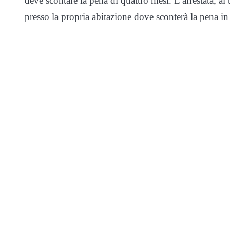
deve scontare la pena di quattro mesi. L’arrestata, al
presso la propria abitazione dove sconterà la pena in