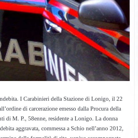
debita. I Carabinieri della Stazione di Lonigo, il 22
ll’ordine di carcerazione emesso dalla Procura della
nti di M. P., 58enne, residente a Lonigo. La donna
indebita aggravata, commessa a Schio nell’anno 2012,