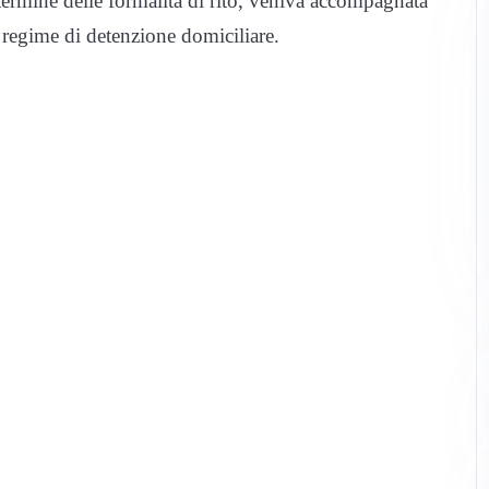
 termine delle formalità di rito, veniva accompagnata
 regime di detenzione domiciliare.