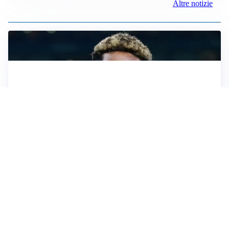
Altre notizie
MERCATO JUVE
La Juventus vuole Suzuki, ma il Psg è avanti