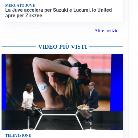
MERCATO JUVE
La Juve accelera per Suzuki e Lucumi, lo United
apre per Zirkzee
Altre notizie
VIDEO PIÙ VISTI
TELEVISIONE