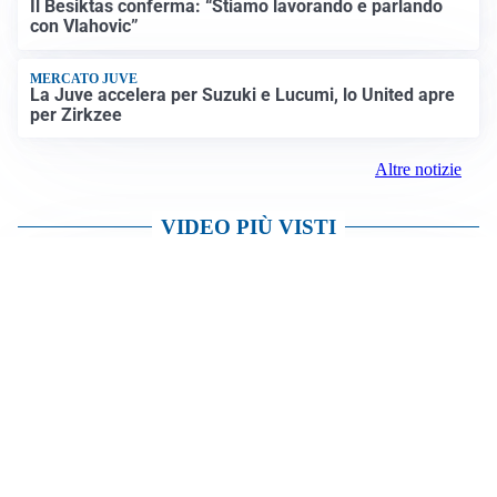
tutta la Penisola
Altre notizie
L'ALLARME
Sassuolo, l’allarme di Aquilani: “Non ho difensori, ma
mi fido della società”