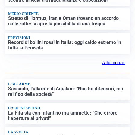
LUTTO
Francesco Guccini è morto a 86 anni: addio a un
cantautore simbolo della musica italiana
BAGARRE
Caso Delmastro, la Camera nega l’accesso alle chat:
scontro in Aula tra maggioranza e opposizioni
MEDIO ORIENTE
Stretto di Hormuz, Iran e Oman trovano un accordo
sulle rotte: si apre la possibilità di una tregua
PREVISIONI
Record di bollini rossi in Italia: oggi caldo estremo in