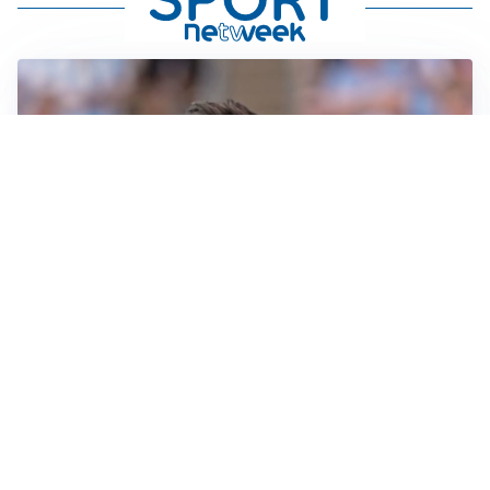
IL NOME NUOVO
Napoli, Musso resta un’opzione per la porta
TITOLARE IN CAMPIONATO
Inter, tocca a Pio Esposito: Chivu gli affida l’attacco