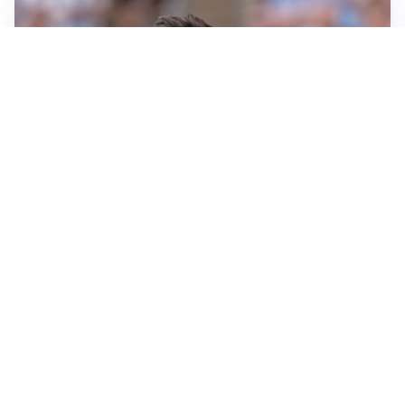
IL NOME NUOVO
Napoli, Musso resta un’opzione per la porta
TITOLARE IN CAMPIONATO
Inter, tocca a Pio Esposito: Chivu gli affida l’attacco
LE PAROLE
Spalletti prepara la Juve: “Con l’Inter servirà essere
squadra”