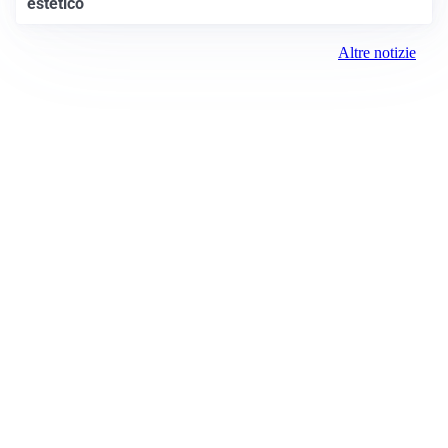
estetico
Altre notizie
Prima Vicenza
Registrazione tribunale:
Lecco 07/2019 3/26/2019
ROC:
15381
Direttore responsabile:
Daniele Pirola
Editore: