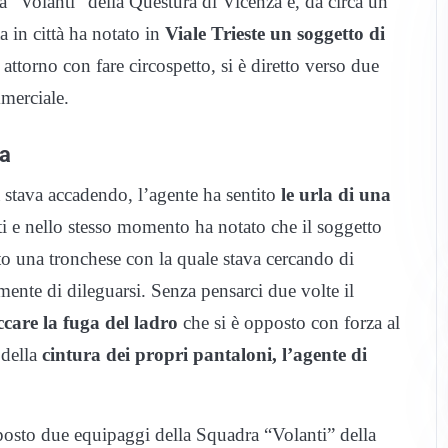
ra “Volanti” della Questura di Vicenza e, da circa un
a in città ha notato in
Viale Trieste un soggetto di
attorno con fare circospetto, si è diretto verso due
mmerciale.
ga
 stava accadendo, l’agente ha sentito
le urla di una
nti e nello stesso momento ha notato che il soggetto
to una tronchese con la quale stava cercando di
mente di dileguarsi. Senza pensarci due volte il
care la fuga del ladro
che si è opposto con forza al
 della
cintura dei propri pantaloni, l’agente di
l posto due equipaggi della Squadra “Volanti” della