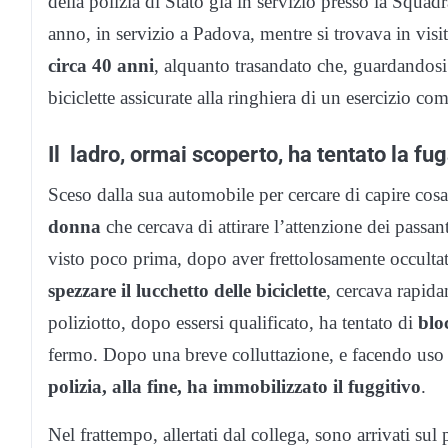
della polizia di Stato già in servizio presso la Squad
anno, in servizio a Padova, mentre si trovava in visit
circa 40 anni
, alquanto trasandato che, guardandosi 
biciclette assicurate alla ringhiera di un esercizio co
Il ladro, ormai scoperto, ha tentato la fu
Sceso dalla sua automobile per cercare di capire cosa
donna
che cercava di attirare l’attenzione dei passa
visto poco prima, dopo aver frettolosamente occulta
spezzare il lucchetto delle biciclette
, cercava rapida
poliziotto, dopo essersi qualificato, ha tentato di
bloc
fermo. Dopo una breve colluttazione, e facendo uso
polizia, alla fine, ha immobilizzato il fuggitivo
.
Nel frattempo, allertati dal collega, sono arrivati su