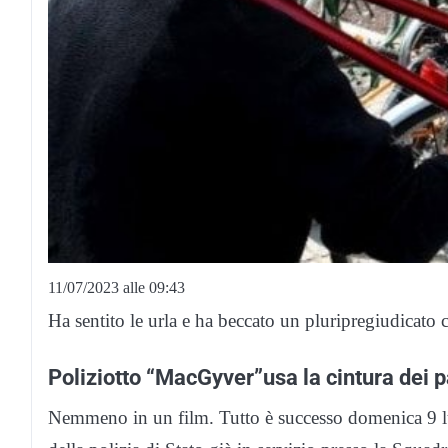
11/07/2023 alle 09:43
Ha sentito le urla e ha beccato un pluripregiudicato c
Poliziotto “MacGyver”usa la cintura dei 
Nemmeno in un film. Tutto è successo domenica 9 lu