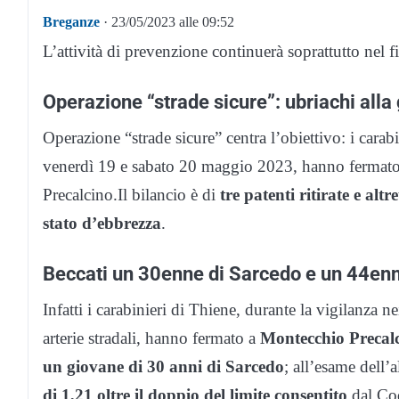
Breganze
· 23/05/2023 alle 09:52
L’attività di prevenzione continuerà soprattutto nel f
Operazione “strade sicure”: ubriachi alla 
Operazione “strade sicure” centra l’obiettivo: i carab
venerdì 19 e sabato 20 maggio 2023, hanno fermato a
Precalcino.Il bilancio è di
tre patenti ritirate e alt
stato d’ebbrezza
.
Beccati un 30enne di Sarcedo e un 44enn
Infatti i carabinieri di Thiene, durante la vigilanza nei
arterie stradali, hanno fermato a
Montecchio Precal
un giovane di 30 anni di Sarcedo
; all’esame dell’a
di 1,21 oltre il doppio del limite consentito
dal Cod