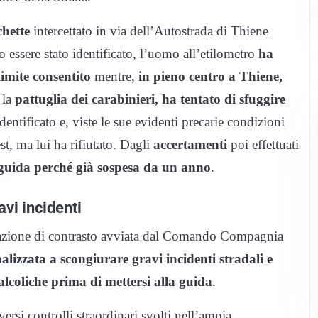
hette
intercettato in via dell’Autostrada di Thiene
essere stato identificato, l’uomo all’etilometro
ha
limite consentito
mentre,
in pieno centro a Thiene,
 la
pattuglia dei carabinieri, ha tentato di sfuggire
entificato e, viste le sue evidenti precarie condizioni
est, ma lui ha rifiutato. Dagli
accertamenti
poi effettuati
 guida perché già sospesa da un anno
.
avi incidenti
ia azione di contrasto avviata dal Comando Compagnia
nalizzata a scongiurare gravi incidenti stradali e
alcoliche prima di mettersi alla guida
.
versi controlli straordinari svolti nell’ampia