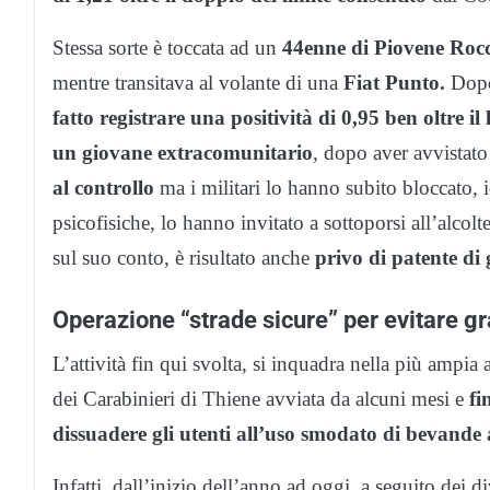
Stessa sorte è toccata ad un
44enne di Piovene Rocc
mentre transitava al volante di una
Fiat Punto.
Dopo 
fatto registrare una positività di 0,95 ben oltre il 
un giovane extracomunitario
, dopo aver avvistato
al controllo
ma i militari lo hanno subito bloccato, id
psicofisiche, lo hanno invitato a sottoporsi all’alcolt
sul suo conto, è risultato anche
privo di patente di
Operazione “strade sicure” per evitare gr
L’attività fin qui svolta, si inquadra nella più amp
dei Carabinieri di Thiene avviata da alcuni mesi e
fi
dissuadere gli utenti all’uso smodato di bevande 
Infatti, dall’inizio dell’anno ad oggi, a seguito dei di