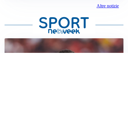
Altre notizie
AFFARE IN CHIUSURA
Barcellona, colpo Rodri: battuto il Real Madrid