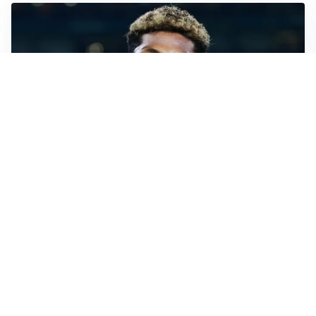
MERCATO JUVE
La Juventus vuole Suzuki, ma il Psg è avanti
CALCIOMERCATO
Inter, Frattesi blocca il mercato nerazzurro: la
situazione
SERIE A