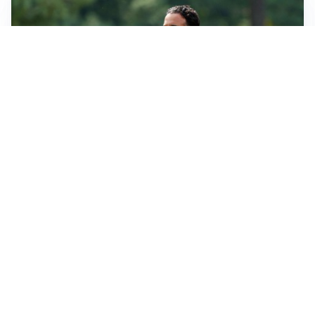
LE PAROLE
Milan, Amorim: “Sapevamo delle difficoltà, faremo
delle scelte”
LE PAROLE
Juventus, Spalletti soddisfatto: “I nuovi? Li ho visti
molto bene”
AMICHEVOLI
Il Milan crolla contro il Chelsea: 3-0 e prima sconfitta