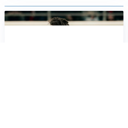
LE PAROLE
Jashari cambia pagina: “Con Amorim aria nuova al
Milan”