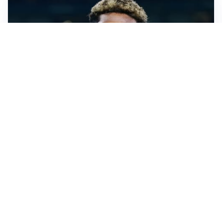
MERCATO JUVE
La Juve accelera per Suzuki e Lucumi, lo United apre
per Zirkzee
MERCATO MILAN
Milan, il mercato aspetta la svolta
MERCATO INTER
Dimarco verso il rinnovo fino al 2030, ma si complica