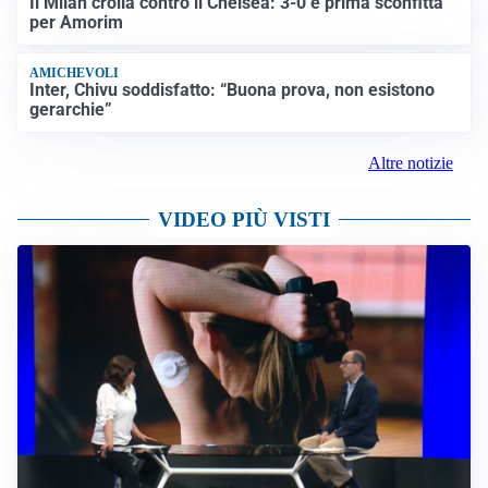
Il Milan crolla contro il Chelsea: 3-0 e prima sconfitta
per Amorim
AMICHEVOLI
Inter, Chivu soddisfatto: “Buona prova, non esistono
gerarchie”
Altre notizie
VIDEO PIÙ VISTI