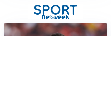
AFFARE IN CHIUSURA
Barcellona, colpo Rodri: battuto il Real Madrid
MOTIVATO