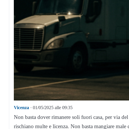
Vicenza
· 01/05/2025 alle 09:35
Non basta dover rimanere soli fuori casa, per via del 
rischiano multe e licenza. Non basta mangiare male d