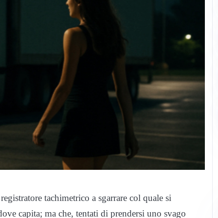
registratore tachimetrico a sgarrare col quale si
ove capita; ma che, tentati di prendersi uno svago