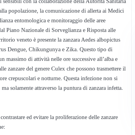
ti sensibili con la collaborazione della Autorità Sanitaria
alla popolazione, la comunicazione di allerta ai Medici
glianza entomologica e monitoraggio delle aree
 dal Piano Nazionale di Sorveglianza e Risposta alle
itorio veneto è presente la zanzara Aedes albopictus
 virus Dengue, Chikungunya e Zika. Questo tipo di
n massimo di attività nelle ore successive all’alba e
lle zanzare del genere Culex che possono trasmettere il
re crepuscolari e notturne. Questa infezione non si
ma solamente attraverso la puntura di zanzara infetta.
ontrastare ed evitare la proliferazione delle zanzare
me: