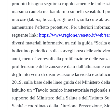
prodotti bisogna seguire scrupolosamente le indicazio
massima cautela nei bambini o su pelli sensibili. I pr
mucose (labbra, bocca), sugli occhi, sulla cute abrasa
aumentarne l’effetto protettivo. Per ulteriori informaz
seguente link:
https://www.regione.veneto.it/web/san
diversi materiali informativi tra cui la guida “Scelta e
bollettino periodico sulla sorveglianza delle arboviros
anni, meno favorevoli alla proliferazione delle zanz
proliferazione delle zanzare è dato dall’attuazione coor
degli interventi di disinfestazione larvicida e adulti
2019, sulla base delle linee guida del Ministero del
istituito un “Tavolo tecnico intersettoriale regionale 
supporto del Ministero della Salute e dell’Istituto Su
Sanità e coordinato dalla Direzione Prevenzione, Si