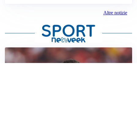
Altre notizie
AFFARE IN CHIUSURA
Barcellona, colpo Rodri: battuto il Real Madrid