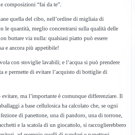
che composizioni “fai da te”.
mane quella del cibo, nell’ordine di migliaia di
 le quantità, meglio concentrarsi sulla qualità delle
on buttare via nulla: qualsiasi piatto può essere
sa e ancora più appetibile!
avola con stoviglie lavabili; e l’acqua si può prendere
 e permette di evitare l’acquisto di bottiglie di
no evitare, ma l’importante è comunque differenziare. Il
ballaggi a base cellulosica ha calcolato che, se ogni
nfezione di panettone, una di pandoro, una di torrone,
acchetti e la scatola di un giocattolo, si raccoglierebbero
enitori, ad esempio quelli di pandori e panettoni,