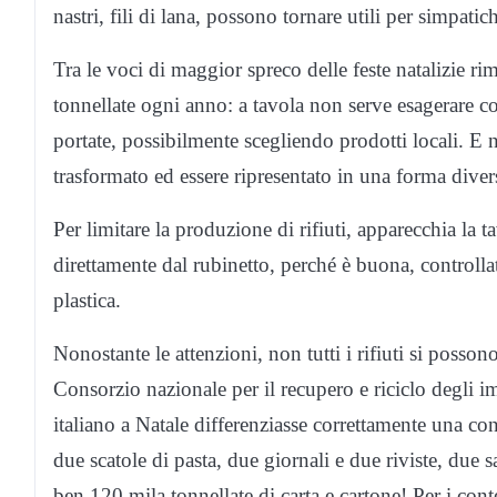
nastri, fili di lana, possono tornare utili per simpati
Tra le voci di maggior spreco delle feste natalizie ri
tonnellate ogni anno: a tavola non serve esagerare con
portate, possibilmente scegliendo prodotti locali. E n
trasformato ed essere ripresentato in una forma diver
Per limitare la produzione di rifiuti, apparecchia la t
direttamente dal rubinetto, perché è buona, controllata
plastica.
Nonostante le attenzioni, non tutti i rifiuti si posso
Consorzio nazionale per il recupero e riciclo degli im
italiano a Natale differenziasse correttamente una co
due scatole di pasta, due giornali e due riviste, due s
ben 120 mila tonnellate di carta e cartone! Per i cont