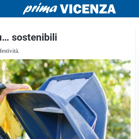
ù… sostenibili
estività.