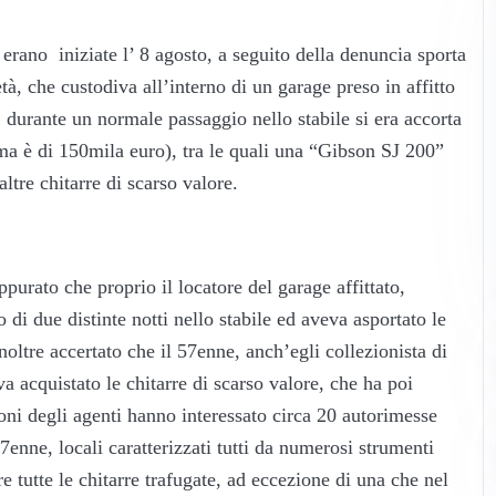
rano iniziate l’ 8 agosto, a seguito della denuncia sporta
età, che custodiva all’interno di un garage preso in affitto
, durante un normale passaggio nello stabile si era accorta
ima è di 150mila euro), tra le quali una “Gibson SJ 200”
altre chitarre di scarso valore.
ppurato che proprio il locatore del garage affittato,
 di due distinte notti nello stabile ed aveva asportato le
inoltre accertato che il 57enne, anch’egli collezionista di
a acquistato le chitarre di scarso valore, che ha poi
ioni degli agenti hanno interessato circa 20 autorimesse
57enne, locali caratterizzati tutti da numerosi strumenti
re tutte le chitarre trafugate, ad eccezione di una che nel