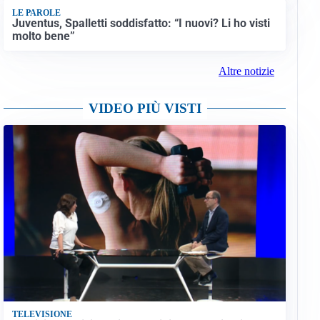
LE PAROLE
Juventus, Spalletti soddisfatto: “I nuovi? Li ho visti
molto bene”
Altre notizie
VIDEO PIÙ VISTI
TELEVISIONE