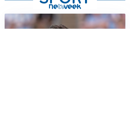
IL NOME NUOVO
Napoli, Musso resta un’opzione per la porta
TITOLARE IN CAMPIONATO
Inter, tocca a Pio Esposito: Chivu gli affida l’attacco