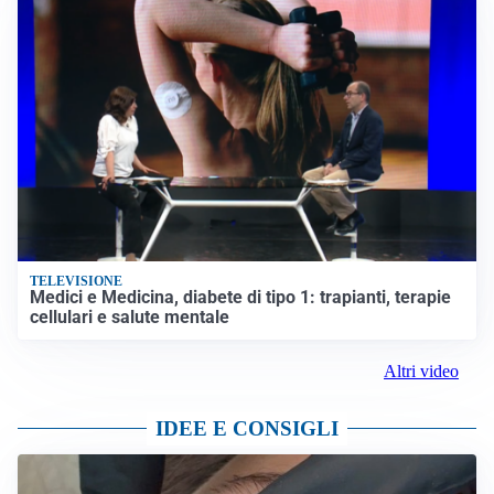
CALCIOMERCATO
Inter, Frattesi blocca il mercato nerazzurro: la
situazione
SERIE A
Roma, troppi gol subiti: Gasp deve lavorare in difesa
Altre notizie
VIDEO PIÙ VISTI