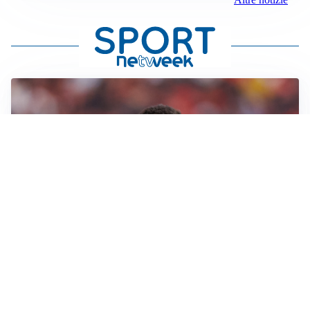
AFFARE IN CHIUSURA
Barcellona, colpo Rodri: battuto il Real Madrid