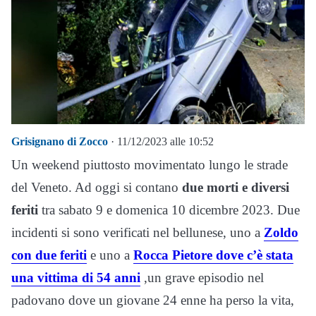
Grisignano di Zocco
· 11/12/2023 alle 10:52
Un weekend piuttosto movimentato lungo le strade
del Veneto. Ad oggi si contano
due morti e diversi
feriti
tra sabato 9 e domenica 10 dicembre 2023. Due
incidenti si sono verificati nel bellunese, uno a
Zoldo
con due feriti
e uno a
Rocca Pietore dove c’è stata
una vittima di 54 anni
,un grave episodio nel
padovano dove un giovane 24 enne ha perso la vita,