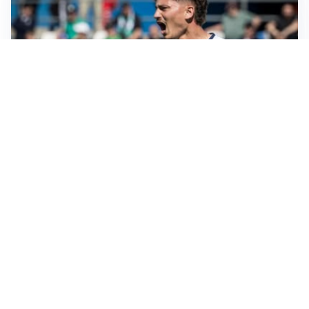
CALCIOMERCATO
Cagliari, il caso Esposito continua. Intanto arriva
Maldini
CALCIOMERCATO
Napoli, il solito Lukaku: non si presenta in ritiro, è
rottura
AMICHEVOLI
Inter, Chivu: “Vedo una crescita, il risultato non conta”