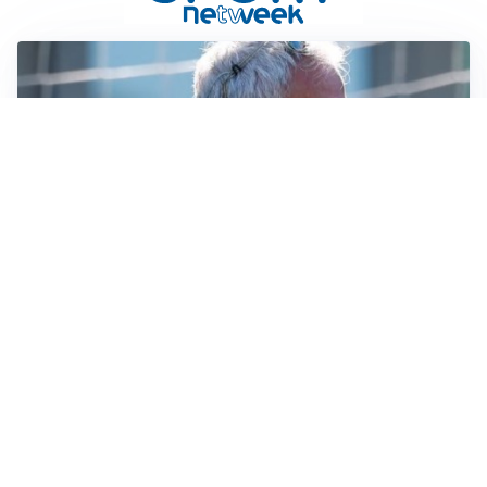
LA NOVITÀ
Le regole di Mourinho al Real
MERCATO JUVE
La Juventus vuole Suzuki, ma il Psg è avanti
CALCIOMERCATO