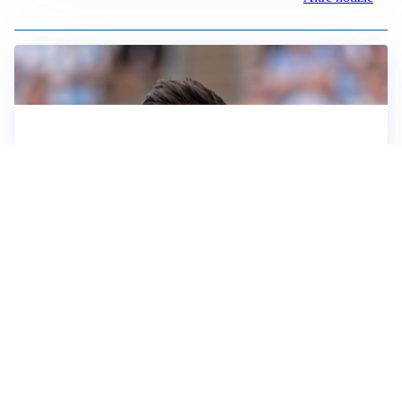
IL NOME NUOVO
Napoli, Musso resta un’opzione per la porta
TITOLARE IN CAMPIONATO
Inter, tocca a Pio Esposito: Chivu gli affida l’attacco